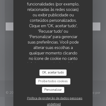
funcionalidades (por exemplo,
relacionadas às redes sociais)
RESERVA
ou exibir publicidade ou
conteúdos personalizados.
PAPILLES & EPICES
Clique em 'OK, aceitar tudo',
RESERVAR UMA MESA
'Recusar tudo' ou
'Personalizar' para gerenciar
SIGA-NOS
suas preferências. Você pode
alterar suas escolhas a
qualquer momento clicando
Facebook ((abre numa nova janela))
Instagram ((abre numa nova ja
no ícone de cookie no canto
inferior esquerdo das páginas
NEWSLETTER
do site.
OK, aceitar tudo
Proíbe todos cookies
Personalizar
© 2026 Papilles & Epices — Website do restaurante criado por
((abre numa nova janela))
Zenchef
Política de proteção de dados pessoais
undefined
Aviso Legal
TERMOS DE UTILIZAÇÃO