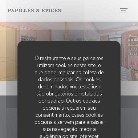
Painel de Gerenciamento de Cookies
PAPILLES & EPICES
Fotos
O restaurante e seus parceiros
utilizam cookies neste site, o
que pode implicar na coleta de
dados pessoais. Os cookies
denominados «necessários»
são obrigatórios e instalados
por padrão. Outros cookies
opcionais requerem seu
Papilles & Epices
consentimento. Esses cookies
opcionais servem para analisar
((abre numa nov
7 bd Richard Wallace 92800 PUTEAUX
sua navegação, medir a
audiência do site, oferecer
01 41 21 50 76