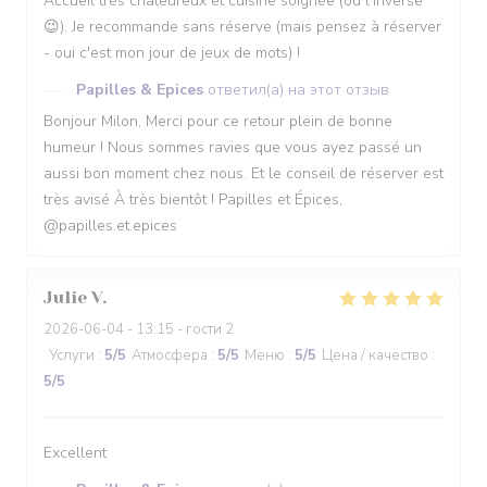
Accueil très chaleureux et cuisine soignée (ou l'inverse
😉). Je recommande sans réserve (mais pensez à réserver
- oui c'est mon jour de jeux de mots) !
Papilles & Epices
ответил(а) на этот отзыв
Bonjour Milon, Merci pour ce retour plein de bonne
humeur ! Nous sommes ravies que vous ayez passé un
aussi bon moment chez nous. Et le conseil de réserver est
très avisé À très bientôt ! Papilles et Épices,
@papilles.et.epices
Julie
V
2026-06-04
- 13:15 - гости 2
Услуги
:
5
/5
Атмосфера
:
5
/5
Меню
:
5
/5
Цена / качество
:
5
/5
Excellent