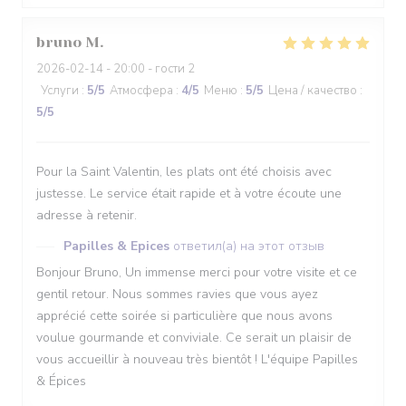
bruno
M
2026-02-14
- 20:00 - гости 2
Услуги
:
5
/5
Атмосфера
:
4
/5
Меню
:
5
/5
Цена / качество
:
5
/5
Pour la Saint Valentin, les plats ont été choisis avec
justesse. Le service était rapide et à votre écoute une
adresse à retenir.
Papilles & Epices
ответил(а) на этот отзыв
Bonjour Bruno, Un immense merci pour votre visite et ce
gentil retour. Nous sommes ravies que vous ayez
apprécié cette soirée si particulière que nous avons
voulue gourmande et conviviale. Ce serait un plaisir de
vous accueillir à nouveau très bientôt ! L'équipe Papilles
& Épices