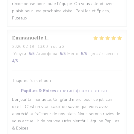
récompense pour toute l'équipe. On vous attend avec
plaisir pour une prochaine visite ! Papilles et Épices,
Puteaux
Emmanuelle
L
2026-02-19
- 13:00 - гости 2
Услуги
:
5
/5
Атмосфера
:
5
/5
Меню
:
5
/5
Цена / качество
:
4
/5
Toujours frais et bon.
Papilles & Epices
ответил(а) на этот отзыв
Bonjour Emmanuelle, Un grand merci pour ce joli clin
d'œil ! C’est un vrai plaisir de savoir que vous avez
apprécié la fraîcheur de nos plats. Nous serons ravies de
vous accueillir de nouveau très bientôt. L'équipe Papilles
& Épices