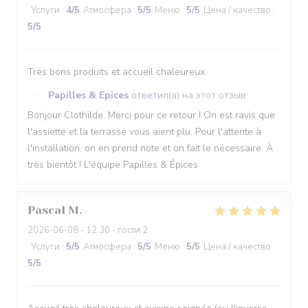
Услуги
:
4
/5
Атмосфера
:
5
/5
Меню
:
5
/5
Цена / качество
:
5
/5
Très bons produits et accueil chaleureux
Papilles & Epices
ответил(а) на этот отзыв
Bonjour Clothilde, Merci pour ce retour ! On est ravis que
l'assiette et la terrasse vous aient plu. Pour l'attente à
l'installation, on en prend note et on fait le nécessaire. À
très bientôt ! L'équipe Papilles & Épices
Pascal
M
2026-06-08
- 12:30 - гости 2
Услуги
:
5
/5
Атмосфера
:
5
/5
Меню
:
5
/5
Цена / качество
:
5
/5