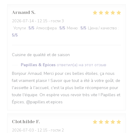
Arnaud
S
2026-07-14
- 12:15 - гости 3
Услуги
:
5
/5
Атмосфера
:
5
/5
Меню
:
5
/5
Цена / качество
:
5
/5
Cuisine de qualité et de saison
Papilles & Epices
ответил(а) на этот отзыв
Bonjour Arnaud, Merci pour ces belles étoiles, ça nous
fait vraiment plaisir ! Savoir que tout a été à votre goût, de
l'assiette à l'accueil, c'est la plus belle récompense pour
toute l'équipe. On espère vous revoir très vite ! Papilles et
Épices, @papilles.et.epices
Clothilde
F
2026-07-03
- 12:15 - гости 2