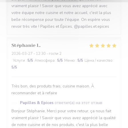
vraiment plaisir ! Savoir que vous avez apprécié avec
votre équipe notre cuisine et notre accueil, c'est la plus
belle récompense pour toute l'équipe. On espère vous
revoir très vite ! Papilles et Épices, @papilles.et.epices
Stéphanie
L
2026-03-27
- 12:30 - гости 2
Услуги
:
5
/5
Атмосфера
:
5
/5
Меню
:
5
/5
Цена / качество
:
5
/5
Très bon, des produits frais, cuisine maison. À
recommander et à refaire
Papilles & Epices
ответил(а) на этот отзыв
Bonjour Stéphanie, Merci pour votre retour, ça nous fait
vraiment plaisir ! Savoir que vous avez apprécié la qualité
de notre cuisine et de nos produits, c'est la plus belle