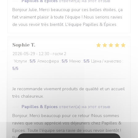
Papilles & Epices
ответил(а) на этот отзыв
Bonjour Julie, Merci beaucoup pour ces belles étoiles, ça
fait vraiment plaisir à toute l'équipe ! Nous serions ravies
de vous revoir très bientôt. L'équipe Papilles & Épices
Sophie
T
2026-05-29
- 12:30 - гости 2
Услуги
:
5
/5
Атмосфера
:
5
/5
Меню
:
5
/5
Цена / качество
:
5
/5
Je recommande vivement produits de qualité et un accueil
très chaleureux.
Papilles & Epices
ответил(а) на этот отзыв
Bonjour, Merci beaucoup pour ce retour !Nous sommes
ravies que vous apprécié vos déjeuners chez Papilles &
Epices. Toute l'équipe sera ravie de vous revoir bientôt !
Papilles et Épices, Puteaux