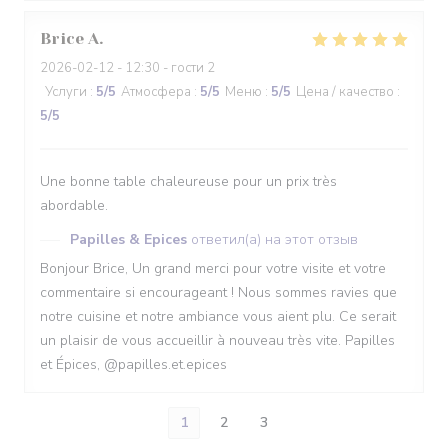
Brice
A
2026-02-12
- 12:30 - гости 2
Услуги
:
5
/5
Атмосфера
:
5
/5
Меню
:
5
/5
Цена / качество
:
5
/5
Une bonne table chaleureuse pour un prix très
abordable.
Papilles & Epices
ответил(а) на этот отзыв
Bonjour Brice, Un grand merci pour votre visite et votre
commentaire si encourageant ! Nous sommes ravies que
notre cuisine et notre ambiance vous aient plu. Ce serait
un plaisir de vous accueillir à nouveau très vite. Papilles
et Épices, @papilles.et.epices
1
2
3